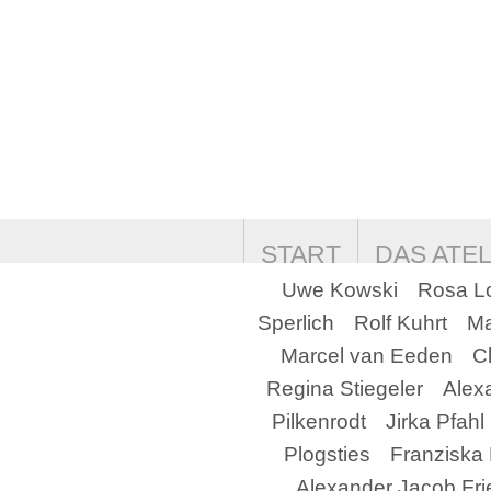
START
DAS ATEL
Uwe Kowski
Rosa L
COOKIE-RICHTLINI
Sperlich
Rolf Kuhrt
Ma
Marcel van Eeden
C
Regina Stiegeler
Alex
Pilkenrodt
Jirka Pfahl
Plogsties
Franziska 
Alexander Jacob Fri