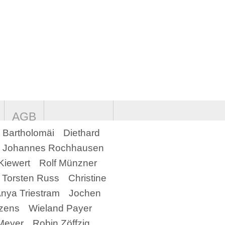
AGB
 Bartholomäi
Diethard
Johannes Rochhausen
Kiewert
Rolf Münzner
Torsten Russ
Christine
nya Triestram
Jochen
ezens
Wieland Payer
Meyer
Robin Zöffzig