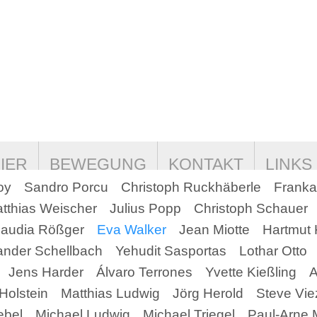
IER
BEWEGUNG
KONTAKT
LINKS
oy
Sandro Porcu
Christoph Ruckhäberle
Franka
E (EU)
DATENSCHUTZERKLÄRUNG
tthias Weischer
Julius Popp
Christoph Schauer
laudia Rößger
Eva Walker
Jean Miotte
Hartmut 
ander Schellbach
Yehudit Sasportas
Lothar Otto
Jens Harder
Álvaro Terrones
Yvette Kießling
A
Holstein
Matthias Ludwig
Jörg Herold
Steve Vi
ebel
Michael Ludwig
Michael Triegel
Paul-Arne 