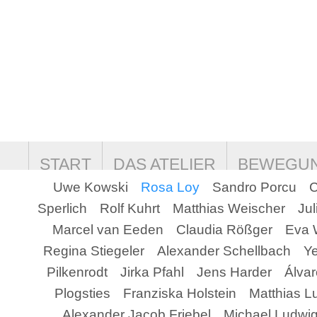
START
DAS ATELIER
BEWEGU
Uwe Kowski
Rosa Loy
Sandro Porcu
C
COOKIE-RICHTLINIE (EU)
DATEN
Sperlich
Rolf Kuhrt
Matthias Weischer
Ju
Marcel van Eeden
Claudia Rößger
Eva 
Regina Stiegeler
Alexander Schellbach
Ye
Pilkenrodt
Jirka Pfahl
Jens Harder
Álvar
Plogsties
Franziska Holstein
Matthias L
Alexander Jacob Friebel
Michael Ludwi