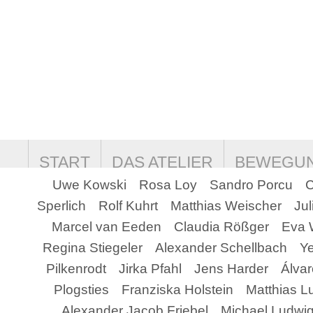
START
DAS ATELIER
BEWEGU
Uwe Kowski
Rosa Loy
Sandro Porcu
C
COOKIE-RICHTLINIE (EU)
DATEN
Sperlich
Rolf Kuhrt
Matthias Weischer
Ju
Marcel van Eeden
Claudia Rößger
Eva 
Regina Stiegeler
Alexander Schellbach
Ye
Pilkenrodt
Jirka Pfahl
Jens Harder
Álvar
Plogsties
Franziska Holstein
Matthias L
Alexander Jacob Friebel
Michael Ludwi