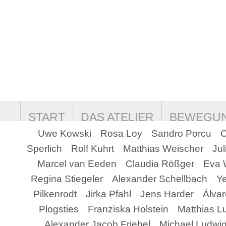
START
DAS ATELIER
BEWEGU
Uwe Kowski
Rosa Loy
Sandro Porcu
C
COOKIE-RICHTLINIE (EU)
DATEN
Sperlich
Rolf Kuhrt
Matthias Weischer
Ju
Marcel van Eeden
Claudia Rößger
Eva 
Regina Stiegeler
Alexander Schellbach
Ye
Pilkenrodt
Jirka Pfahl
Jens Harder
Álvar
Plogsties
Franziska Holstein
Matthias L
Alexander Jacob Friebel
Michael Ludwi